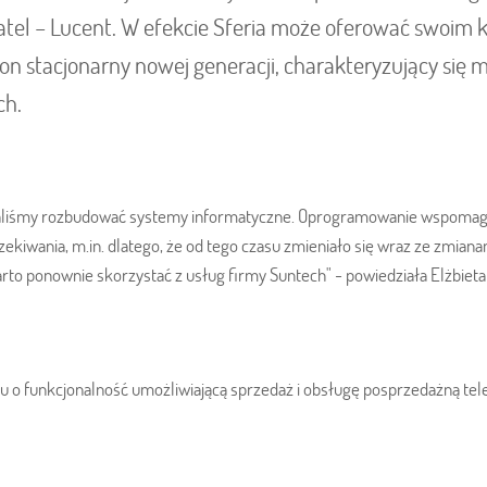
atel – Lucent. W efekcie Sferia może oferować swoim 
on stacjonarny nowej generacji, charakteryzujący się 
ch.
waliśmy rozbudować systemy informatyczne. Oprogramowanie wspomag
kiwania, m.in. dlatego, że od tego czasu zmieniało się wraz ze zmianam
to ponownie skorzystać z usług firmy Suntech" - powiedziała Elżbieta P
u o funkcjonalność umożliwiającą sprzedaż i obsługę posprzedażną t