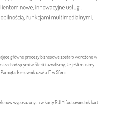
klientom nowe, innowacyjne usługi.
mobilnością, funkcjami multimedialnymi,
ające główne procesy biznesowe zostało wdrożone w
i zachodzącymi w Sferii i uznaliśmy, że jeśli musimy
amięta, kierownik działu IT w Sferii.
elefonów wyposażonych w karty RUIM (odpowiednik kart