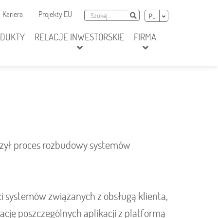
awigacja dodatkowa
Szukaj
Wybierz język
Kariera
Projekty EU
Szukaj
PL
ODUKTY
RELACJE INWESTORSKIE
FIRMA
czył proces rozbudowy systemów
ci systemów związanych z obsługą klienta,
cję poszczególnych aplikacji z platformą