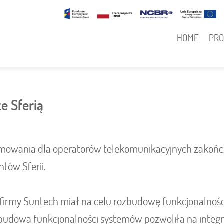
N
Główna
HOME
PR
nawigacja
e Sferią
amowania dla operatorów telekomunikacyjnych zakoń
ntów Sferii.
z firmy Suntech miał na celu rozbudowę funkcjonalnoś
zbudowa funkcjonalności systemów pozwoliła na integra