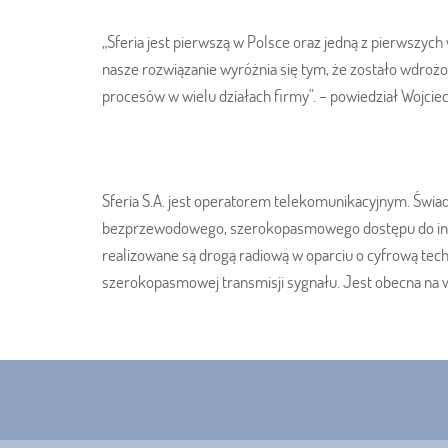
„Sferia jest pierwszą w Polsce oraz jedną z pierwszyc
nasze rozwiązanie wyróżnia się tym, że zostało wdroż
procesów w wielu działach firmy". – powiedział Wojcie
Sferia S.A. jest operatorem telekomunikacyjnym. Świa
bezprzewodowego, szerokopasmowego dostępu do interne
realizowane są drogą radiową w oparciu o cyfrową tec
szerokopasmowej transmisji sygnału. Jest obecna na w