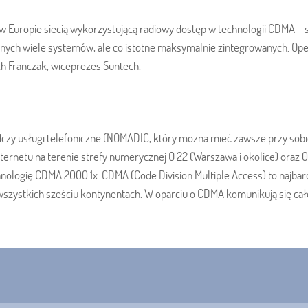
h w Europie siecią wykorzystującą radiowy dostęp w technologii CDMA –
onych wiele systemów, ale co istotne maksymalnie zintegrowanych. Oper
ch Franczak, wiceprezes Suntech.
dczy usługi telefoniczne (NOMADIC, który można mieć zawsze przy sobie
tu na terenie strefy numerycznej O 22 (Warszawa i okolice) oraz 029
hnologię CDMA 2000 1x. CDMA (Code Division Multiple Access) to najba
szystkich sześciu kontynentach. W oparciu o CDMA komunikują się cał